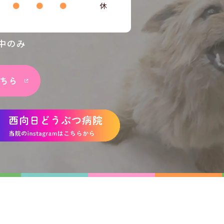
●
●
●
休
中のみ