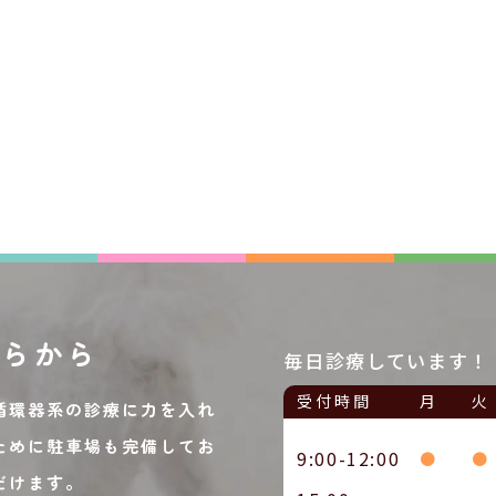
ちらから
毎日診療しています！
受付時間
月
火
循環器系の診療に力を入れ
ために駐車場も完備してお
9:00-12:00
●
●
だけます。