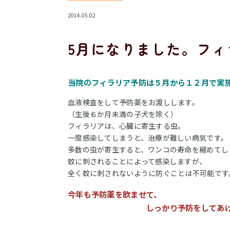
2014.05.02
5月になりました。フ
当院のフィラリア予防は５月から１２月で実
血液検査をして予防薬をお渡しします。
（生後６か月未満の子犬を除く）
フィラリアは、心臓に寄生する虫。
一度感染してしまうと、治療が難しい病気です。
多数の虫が寄生すると、ワンコの寿命を縮めてし
蚊に刺されることによって感染しますが、
全く蚊に刺されないように防ぐことは不可能です
今年も予防薬を飲ませて、
しっかり予防をしてあげてく