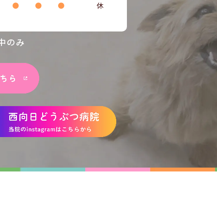
●
●
●
休
中のみ