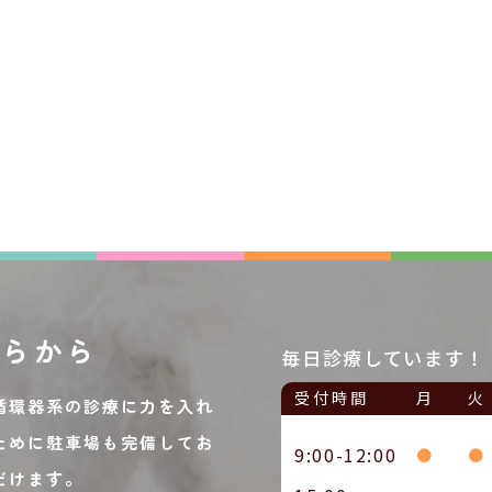
ちらから
毎日診療しています！
受付時間
月
火
循環器系の診療に力を入れ
ために駐車場も完備してお
9:00-12:00
●
●
だけます。