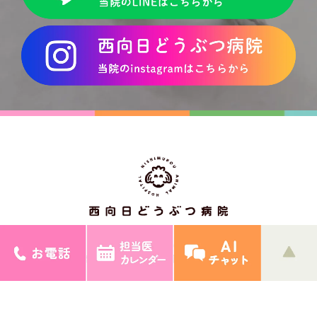
〒617-0006
京都府向日市上植野町下川原28番地の1
> サイトマップ
© 西向日どうぶつ病院.