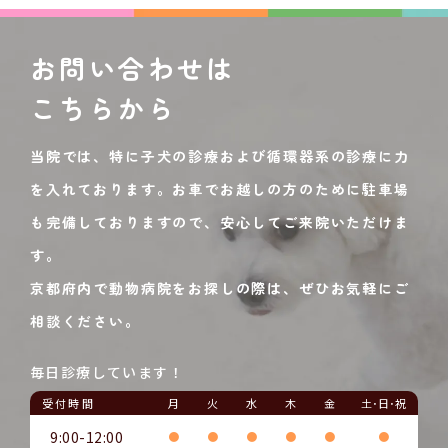
お問い合わせは
こちらから
当院では、特に子犬の診療および循環器系の診療に力
を入れております。お車でお越しの方のために駐車場
も完備しておりますので、安心してご来院いただけま
す。
京都府内で動物病院をお探しの際は、ぜひお気軽にご
相談ください。
毎日診療しています！
受付時間
月
火
水
木
金
土･日･祝
9:00-12:00
●
●
●
●
●
●