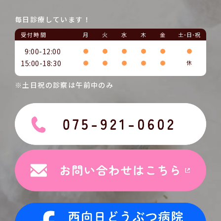
毎日診療しています！
受付時間
月
火
水
木
金
土･日･祝
9:00-12:00
●
●
●
●
●
●
15:00-18:30
●
●
●
●
●
休
※土日祝の診察は午前中のみ