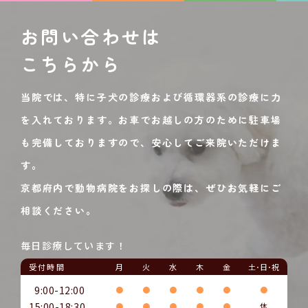
お問い合わせは
こちらから
当院では、特に子犬の診療および循環器系の診療に力
を入れております。お車でお越しの方のために駐車場
も完備しておりますので、安心してご来院いただけま
す。
京都府内で動物病院をお探しの際は、ぜひお気軽にご
相談ください。
毎日診療しています！
受付時間
月
火
水
木
金
土･日･祝
9:00-12:00
●
●
●
●
●
●
15:00-18:30
●
●
●
●
●
休