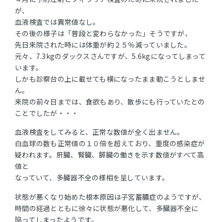
が、
血液検査では異常値なし。
その後の様子は「普段と変わらなかった」そうですが、
先日来院された時には体重が約２５％減っていました。
元々、7.3kgのダックスさんですが、5.6kgになってしまって
います。
しかも診察台の上に載せても横になったまま動こうとしませ
ん。
来院の前々日までは、食欲もあり、散歩にも行っていたとの
ことでしたが・・・
血液検査をしてみると、正常な数値が全く出ません。
白血球の数も正常値の１０倍を超えており、重度の感染症が
疑われます。肝臓、腎臓、膵臓の働きを示す数値がすべて高
値と
なっていて、多臓器不全の様相を呈しています。
状態が悪くなり始めた根本原因は子宮蓄膿症のようですが、
時間の経過とともに徐々に状態が悪化して、多臓器不全に
陥ってしまったようです。