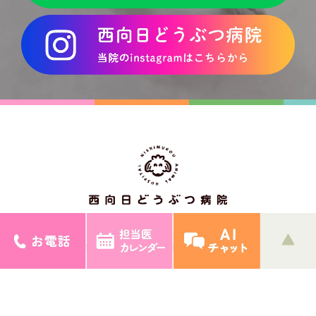
〒617-0006
京都府向日市上植野町下川原28番地の1
> サイトマップ
© 西向日どうぶつ病院.