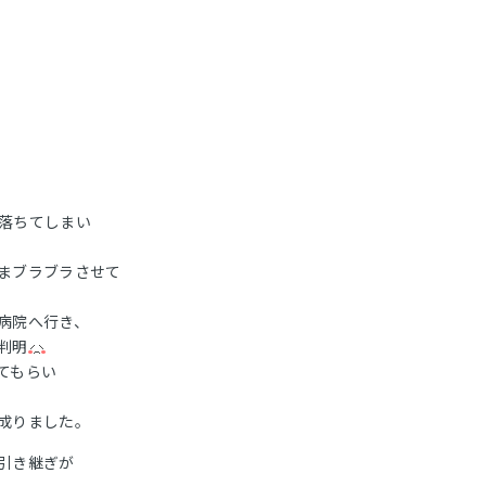
落ちてしまい
まブラブラさせて
病院へ行き、
判明
てもらい
成りました。
引き継ぎが