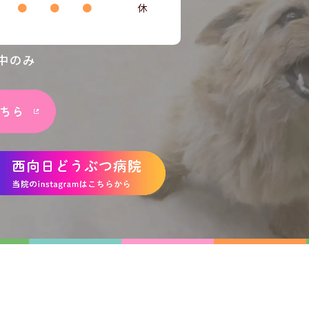
●
●
●
休
中のみ