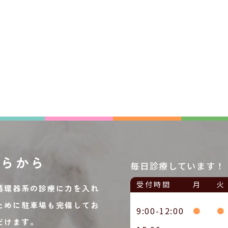
ちらから
毎日診療しています！
受付時間
月
火
循環器系の診療に力を入れ
ために駐車場も完備してお
9:00-12:00
●
●
だけます。