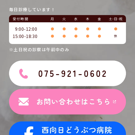
毎日診療しています！
受付時間
月
火
水
木
金
土･日･祝
9:00-12:00
●
●
●
●
●
●
15:00-18:30
●
●
●
●
●
休
※土日祝の診察は午前中のみ