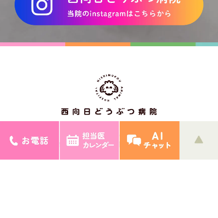
〒617-0006
京都府向日市上植野町下川原28番地の1
> サイトマップ
© 西向日どうぶつ病院.