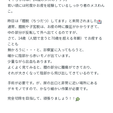
若い頃には何度かお産を経験しているしっかり者のメスわん
こ。
昨日は「膣脱（ちつだつ）してます」と来院されました
通常、膣脱や子宮脱は、お産の時に腹圧がかかりすぎて、
中の部分が反転して外へ出てくるのですが、
さて、14歳（人間で言うと70歳を超える年齢）でお産する
ことも
無かろうに・・・と、診察室に入ってもらうと、
確かに陰部から赤いモノが出ています。
少量ながら出血もあります。
よくよく見てみると、膣の部分に腫瘍ができており、
それが大きくなって陰部から飛び出してきているのです。
手術が必要です。が、尿の出口と非常に近い場所にある
デキモノですので、かなり細かい作業が必要です。
完全切除を目指して、頑張りましょう！！