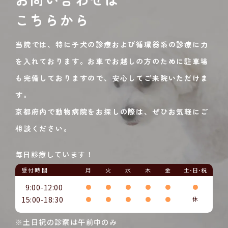
こちらから
当院では、特に子犬の診療および循環器系の診療に力
を入れております。お車でお越しの方のために駐車場
も完備しておりますので、安心してご来院いただけま
す。
京都府内で動物病院をお探しの際は、ぜひお気軽にご
相談ください。
毎日診療しています！
受付時間
月
火
水
木
金
土･日･祝
9:00-12:00
●
●
●
●
●
●
15:00-18:30
●
●
●
●
●
休
※土日祝の診察は午前中のみ