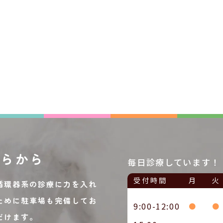
ちらから
毎日診療しています！
受付時間
月
火
循環器系の診療に力を入れ
ために駐車場も完備してお
9:00-12:00
●
●
だけます。