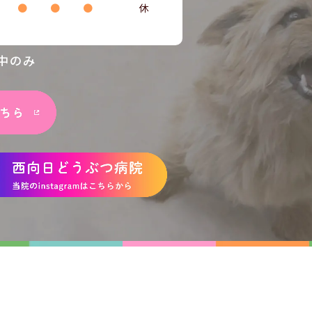
●
●
●
休
中のみ