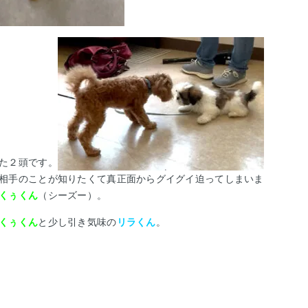
た２頭です。
相手のことが知りたくて真正面からグイグイ迫ってしまいま
くぅくん
（シーズー）。
くぅくん
と
少し引き気味の
リラくん
。