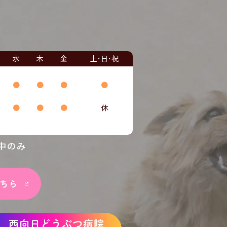
水
木
金
土･日･祝
●
●
●
●
●
●
●
休
中のみ