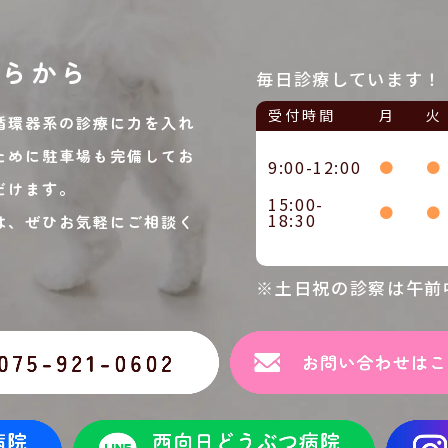
ちらから
毎日診療しています！
受付時間
月
火
循環器系の診療に力を入れ
ために駐車場も完備してお
9:00-12:00
●
●
だけます。
15:00-
●
●
18:30
は、ぜひお気軽にご相談く
※土日祝の診察は午前