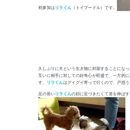
初参加は
リラくん
（トイプードル）です。
久しぶりに犬という生き物に対面することになっ
互いに相手に対しての好奇心が旺盛で、一方的に
す。
リラくん
はグイグイ寄って行くので、戸惑う
足の長い
リラくん
の顔に近づきたくて首を伸ばす