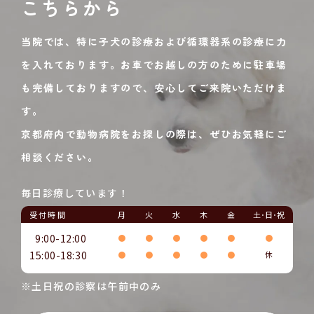
こちらから
当院では、特に子犬の診療および循環器系の診療に力
を入れております。お車でお越しの方のために駐車場
も完備しておりますので、安心してご来院いただけま
す。
京都府内で動物病院をお探しの際は、ぜひお気軽にご
相談ください。
毎日診療しています！
受付時間
月
火
水
木
金
土･日･祝
9:00-12:00
●
●
●
●
●
●
15:00-18:30
●
●
●
●
●
休
※土日祝の診察は午前中のみ