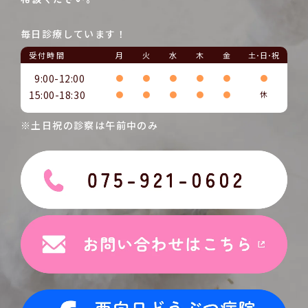
毎日診療しています！
受付時間
月
火
水
木
金
土･日･祝
9:00-12:00
●
●
●
●
●
●
15:00-18:30
●
●
●
●
●
休
※土日祝の診察は午前中のみ