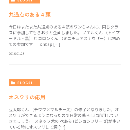
BLOG01
共通点のある４頭
今日はまたまた共通点のある４頭のワンちゃんに、同じクラ
スに参加してもらおうと企画しました。 ノエルくん （トイプ
ードル・黒）と コロンくん （ミニチュアスナウザー）は初め
ての参加です。 &nbsp […]
2016.01.23
BLOG01
オスワリの応用
豆太郎くん （チワワ×マルチーズ）の修了となりました。オ
スワリができるようになったので日常の暮らしに応用してい
きましょう。 スタッフ犬の ぺあら (ビションフリーゼ)が歩い
ている時にオスワリして飼 […]