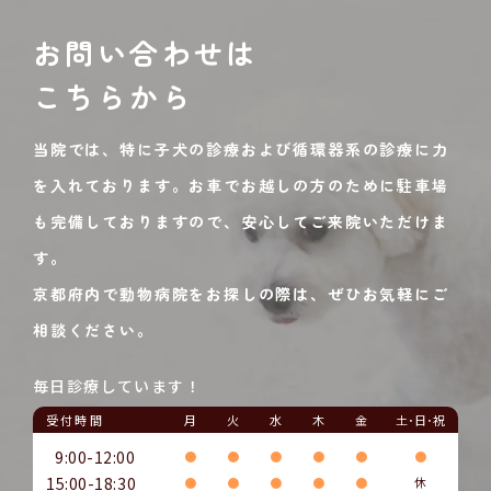
お問い合わせは
こちらから
当院では、特に子犬の診療および循環器系の診療に力
を入れております。お車でお越しの方のために駐車場
も完備しておりますので、安心してご来院いただけま
す。
京都府内で動物病院をお探しの際は、ぜひお気軽にご
相談ください。
毎日診療しています！
受付時間
月
火
水
木
金
土･日･祝
9:00-12:00
●
●
●
●
●
●
15:00-18:30
●
●
●
●
●
休