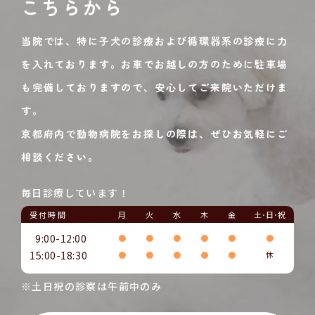
こちらから
当院では、特に子犬の診療および循環器系の診療に力
を入れております。お車でお越しの方のために駐車場
も完備しておりますので、安心してご来院いただけま
す。
京都府内で動物病院をお探しの際は、ぜひお気軽にご
相談ください。
毎日診療しています！
受付時間
月
火
水
木
金
土･日･祝
9:00-12:00
●
●
●
●
●
●
15:00-18:30
●
●
●
●
●
休
※土日祝の診察は午前中のみ