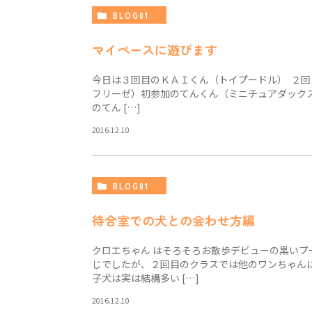
BLOG01
マイペースに遊びます
今日は３回目のＫＡＩくん（トイプードル） ２
フリーゼ）初参加のてんくん（ミニチュアダック
のてん […]
2016.12.10
BLOG01
待合室での犬との会わせ方編
クロエちゃん はそろそろお散歩デビューの黒い
じでしたが、２回目のクラスでは他のワンちゃん
子犬は実は結構多い […]
2016.12.10