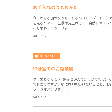
お手入れのはじめかた
今日から参加のクッキーちゃん（トイプードル）
を見るために一生懸命見上げると、自然にオスワ
んも思わずニッコリす […]
2016.12.17
BLOG01
待合室でのお勉強編
クロエちゃん は ぺあら と遊んでばっかりでは
でもありますが、膝に負担を掛けないことと、お
うよりオスワリさ […]
2016.12.10