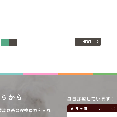
NEXT
1
2
ちらから
毎日診療しています！
受付時間
月
火
循環器系の診療に力を入れ