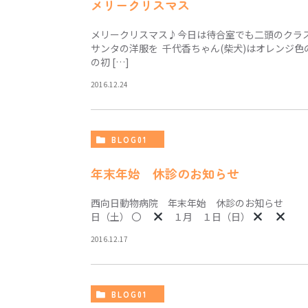
メリークリスマス
メリークリスマス♪今日は待合室でも二頭のクラス
サンタの洋服を 千代香ちゃん(柴犬)はオレンジ
の初 […]
2016.12.24
BLOG01
年末年始 休診のお知らせ
西向日動物病院 年末年始 休診のお知ら
日（土） 〇
１月 １日（日）
２
2016.12.17
BLOG01