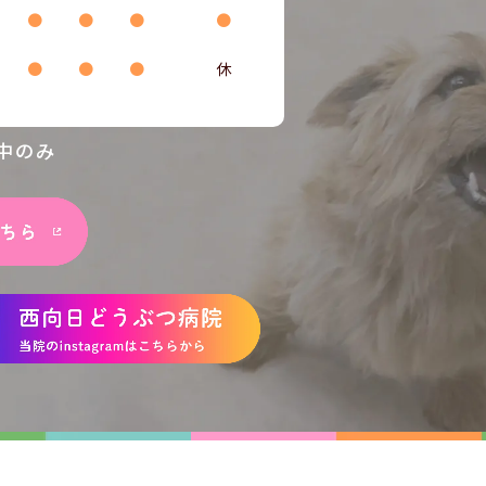
●
●
●
●
●
●
●
休
中のみ