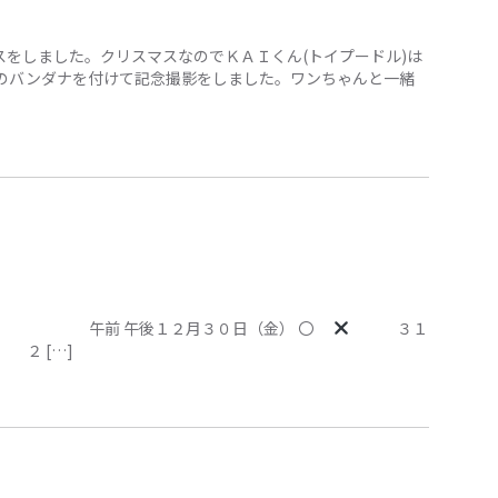
をしました。クリスマスなのでＫＡＩくん(トイプードル)は
色のバンダナを付けて記念撮影をしました。ワンちゃんと一緒
せ 午前 午後１２月３０日（金） 〇
３１
 […]