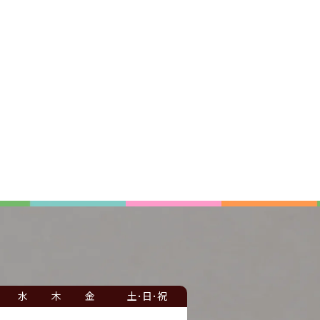
水
木
金
土･日･祝