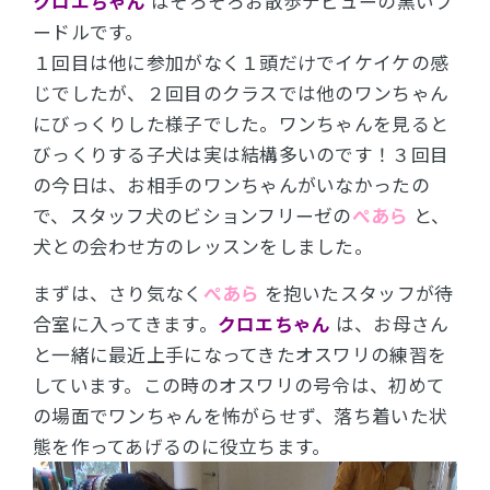
クロエちゃん
はそろそろお散歩デビューの黒いプ
ードルです。
１回目は他に参加がなく１頭だけでイケイケの感
じでしたが、２回目のクラスでは他のワンちゃん
にびっくりした様子でした。ワンちゃんを見ると
びっくりする子犬は実は結構多いのです！３回目
の今日は、お相手のワンちゃんがいなかったの
で、スタッフ犬のビションフリーゼの
ぺあら
と、
犬との会わせ方のレッスンをしました。
まずは、さり気なく
ぺあら
を抱いたスタッフが待
合室に入ってきます。
クロエちゃん
は、お母さん
と一緒に最近上手になってきたオスワリの練習を
しています。
この時のオスワリの号令は、初めて
の場面でワンちゃんを怖がらせず、落ち着いた状
態を作ってあげるのに役立ちます。