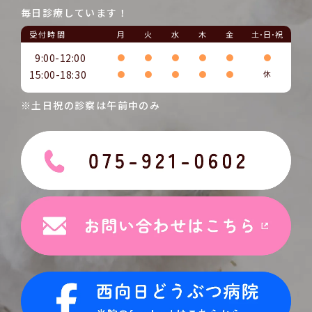
毎日診療しています！
受付時間
月
火
水
木
金
土･日･祝
9:00-12:00
●
●
●
●
●
●
15:00-18:30
●
●
●
●
●
休
※土日祝の診察は午前中のみ