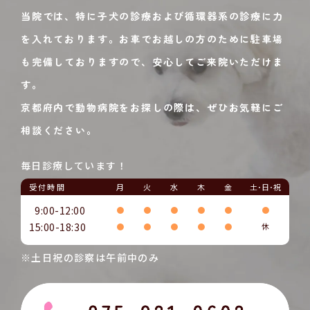
当院では、特に子犬の診療および循環器系の診療に力
を入れております。お車でお越しの方のために駐車場
も完備しておりますので、安心してご来院いただけま
す。
京都府内で動物病院をお探しの際は、ぜひお気軽にご
相談ください。
毎日診療しています！
受付時間
月
火
水
木
金
土･日･祝
9:00-12:00
●
●
●
●
●
●
15:00-18:30
●
●
●
●
●
休
※土日祝の診察は午前中のみ