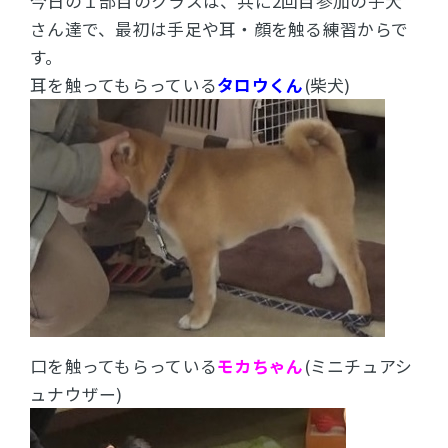
今日の１部目のクラスは、共に2回目参加の子犬
さん達で、最初は手足や耳・顔を触る練習からで
す。
耳を触ってもらっている
タロウくん
(柴犬)
口を触ってもらっている
モカちゃん
(ミニチュアシ
ュナウザー)