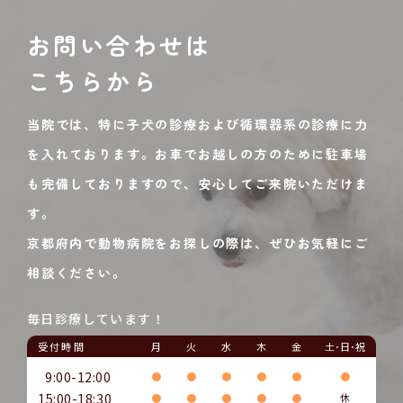
お問い合わせは
こちらから
当院では、特に子犬の診療および循環器系の診療に力
を入れております。お車でお越しの方のために駐車場
も完備しておりますので、安心してご来院いただけま
す。
京都府内で動物病院をお探しの際は、ぜひお気軽にご
相談ください。
毎日診療しています！
受付時間
月
火
水
木
金
土･日･祝
9:00-12:00
●
●
●
●
●
●
15:00-18:30
●
●
●
●
●
休