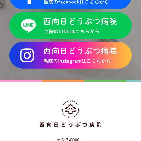
〒617-0006