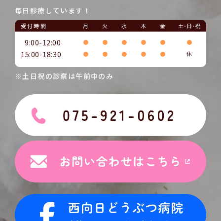
毎日診療しています！
受付時間
月
火
水
木
金
土･日･祝
9:00-12:00
●
●
●
●
●
●
15:00-18:30
●
●
●
●
●
休
※土日祝の診察は午前中のみ