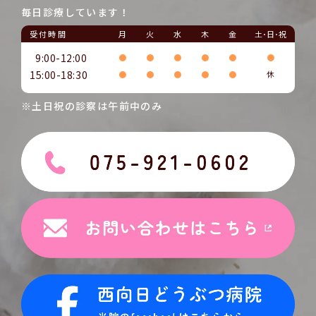
毎日診療しています！
受付時間
月
火
水
木
金
土･日･祝
9:00-12:00
●
●
●
●
●
●
15:00-18:30
●
●
●
●
●
休
※土日祝の診察は午前中のみ