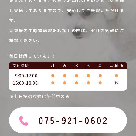
を入れております。お車でお越しの方のために駐車場
も完備しておりますので、安心してご来院いただけま
す。
京都府内で動物病院をお探しの際は、ぜひお気軽にご
相談ください。
毎日診療しています！
受付時間
月
火
水
木
金
土･日･祝
9:00-12:00
●
●
●
●
●
●
15:00-18:30
●
●
●
●
●
休
※土日祝の診察は午前中のみ