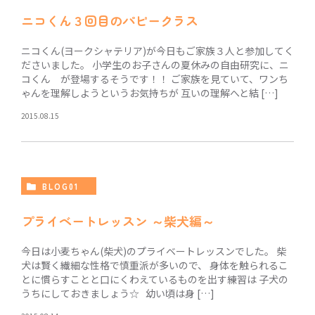
ニコくん３回目のパピークラス
ニコくん(ヨークシャテリア)が今日もご家族３人と参加してく
ださいました。 小学生のお子さんの夏休みの自由研究に、ニ
コくん が登場するそうです！！ ご家族を見ていて、ワンち
ゃんを理解しようというお気持ちが 互いの理解へと結 […]
2015.08.15
BLOG01
プライベートレッスン ～柴犬編～
今日は小麦ちゃん(柴犬)のプライベートレッスンでした。 柴
犬は賢く繊細な性格で慎重派が多いので、 身体を触られるこ
とに慣らすことと口にくわえているものを出す練習は 子犬の
うちにしておきましょう☆ 幼い頃は身 […]