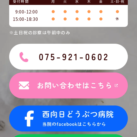
受付時間
月
火
水
木
金
土･日･祝
9:00-12:00
●
●
●
●
●
●
15:00-18:30
●
●
●
●
●
休
※土日祝の診察は午前中のみ