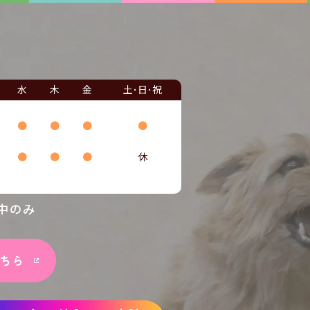
水
木
金
土･日･祝
●
●
●
●
●
●
●
休
中のみ