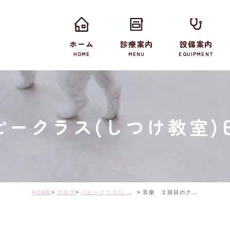
ホーム
診療案内
設備案内
HOME
MENU
EQUIPMENT
ピークラス(しつけ教室)
HOME
ブログ
パピークラス(しつけ教室)日記
豆柴 ２回目のクラス