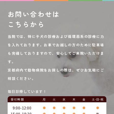
お問い合わせは
こちらから
当院では、特に子犬の診療および循環器系の診療に力
を入れております。お車でお越しの方のために駐車場
も完備しておりますので、安心してご来院いただけま
す。
京都府内で動物病院をお探しの際は、ぜひお気軽にご
相談ください。
毎日診療しています！
受付時間
月
火
水
木
金
土･日･祝
9:00-12:00
●
●
●
●
●
●
15:00-18:30
●
●
●
●
●
休