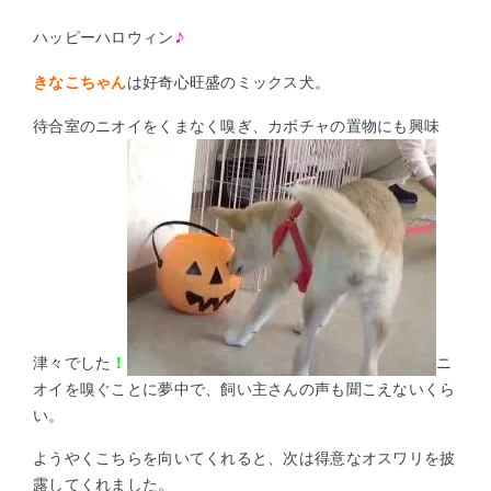
♪
ハッピーハロウィン
きなこちゃん
は好奇心旺盛のミックス犬。
待合室のニオイをくまなく嗅ぎ、カボチャの置物にも興味
津々でした
！
ニ
オイを嗅ぐことに夢中で、飼い主さんの声も聞こえないくら
い。
ようやくこちらを向いてくれると、次は得意なオスワリを披
露してくれました。