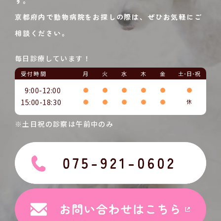
す。
京都府内で動物病院をお探しの際は、ぜひお気軽にご
相談ください。
毎日診療しています！
受付時間
月
火
水
木
金
土･日･祝
9:00-12:00
●
●
●
●
●
●
15:00-18:30
●
●
●
●
●
休
※土日祝の診察は午前中のみ