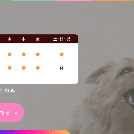
水
木
金
土･日･祝
●
●
●
●
●
●
●
休
中のみ