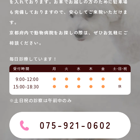
を入れております。お車でお越しの方のために駐車場
も完備しておりますので、安心してご来院いただけま
す。
京都府内で動物病院をお探しの際は、ぜひお気軽にご
相談ください。
毎日診療しています！
受付時間
月
火
水
木
金
土･日･祝
9:00-12:00
●
●
●
●
●
●
15:00-18:30
●
●
●
●
●
休
※土日祝の診察は午前中のみ