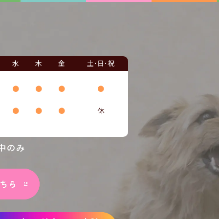
水
木
金
土･日･祝
●
●
●
●
●
●
●
休
中のみ