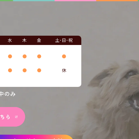
水
木
金
土･日･祝
●
●
●
●
●
●
●
休
中のみ