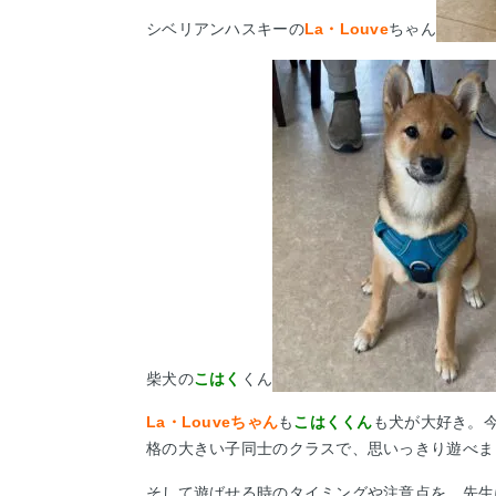
シベリアンハスキーの
La・Louve
ちゃん
柴犬の
こはく
くん
La・Louveちゃん
も
こはくくん
も犬が大好き。
格の大きい子同士のクラスで、思いっきり遊べま
そして遊ばせる時のタイミングや注意点を、先生