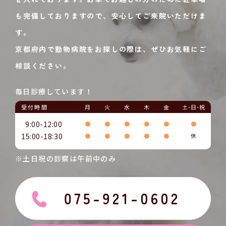
も完備しておりますので、安心してご来院いただけま
す。
京都府内で動物病院をお探しの際は、ぜひお気軽にご
相談ください。
毎日診療しています！
受付時間
月
火
水
木
金
土･日･祝
9:00-12:00
●
●
●
●
●
●
15:00-18:30
●
●
●
●
●
休
※土日祝の診察は午前中のみ