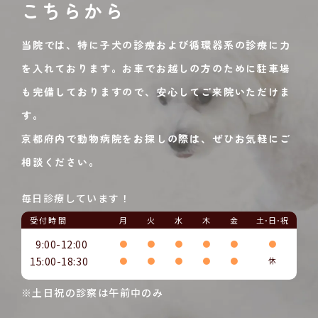
こちらから
当院では、特に子犬の診療および循環器系の診療に力
を入れております。お車でお越しの方のために駐車場
も完備しておりますので、安心してご来院いただけま
す。
京都府内で動物病院をお探しの際は、ぜひお気軽にご
相談ください。
毎日診療しています！
受付時間
月
火
水
木
金
土･日･祝
9:00-12:00
●
●
●
●
●
●
15:00-18:30
●
●
●
●
●
休
※土日祝の診察は午前中のみ