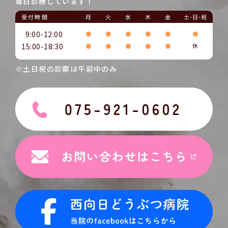
毎日診療しています！
受付時間
月
火
水
木
金
土･日･祝
9:00-12:00
●
●
●
●
●
●
15:00-18:30
●
●
●
●
●
休
※土日祝の診察は午前中のみ