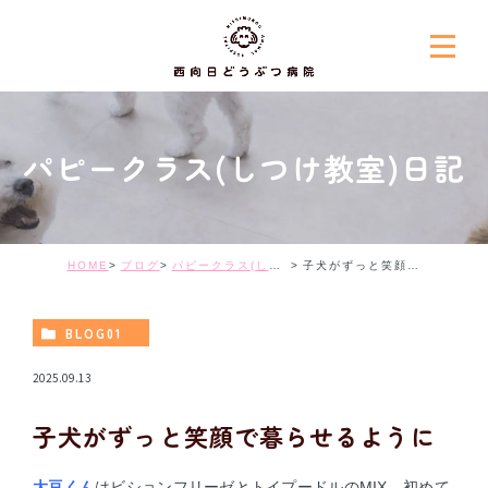
パピークラス(しつけ教室)日記
HOME
ブログ
パピークラス(しつけ教室)日記
子犬がずっと笑顔で暮らせるように
BLOG01
2025.09.13
子犬がずっと笑顔で暮らせるように
大豆くん
はビションフリーゼとトイプードルのMIX。
初めて