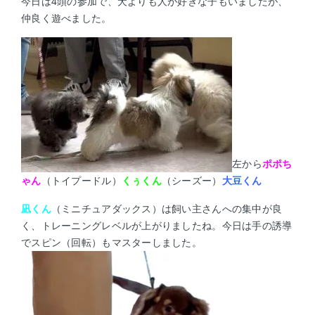
今日は4頭の参加で、犬よりも人が好きな子もいましたが、
仲良く遊べました。
左から
ポポち
ゃん
（トイプードル）
くぅくん
（シーズー）
大豆くん
凪くん
（ミニチュアダックス）は飼い主さんへの集中が良
く、トレーニングレベルが上がりましたね。今日は手の誘導
でスピン（回転）もマスターしました。