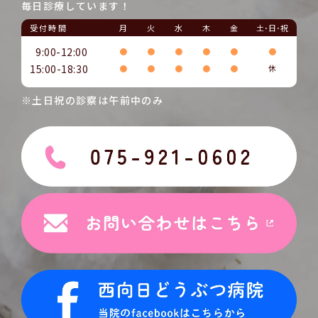
毎日診療しています！
受付時間
月
火
水
木
金
土･日･祝
9:00-12:00
●
●
●
●
●
●
15:00-18:30
●
●
●
●
●
休
※土日祝の診察は午前中のみ