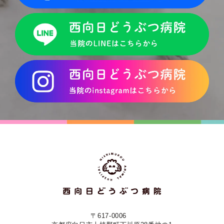
〒617-0006