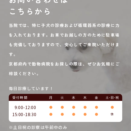
こちらから
当院では、特に子犬の診療および循環器系の診療に力
を入れております。お車でお越しの方のために駐車場
も完備しておりますので、安心してご来院いただけま
す。
京都府内で動物病院をお探しの際は、ぜひお気軽にご
相談ください。
毎日診療しています！
受付時間
月
火
水
木
金
土･日･祝
9:00-12:00
●
●
●
●
●
●
15:00-18:30
●
●
●
●
●
休
※土日祝の診察は午前中のみ