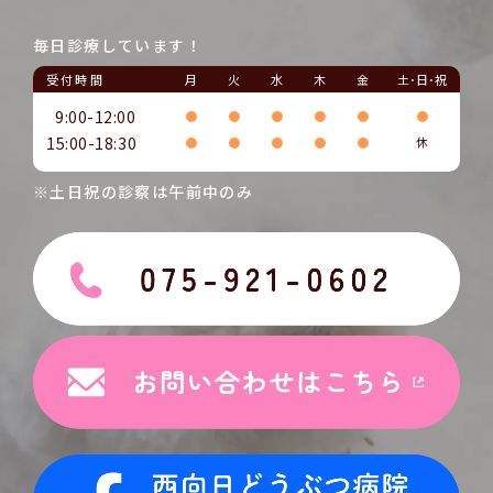
毎日診療しています！
受付時間
月
火
水
木
金
土･日･祝
9:00-12:00
●
●
●
●
●
●
15:00-18:30
●
●
●
●
●
休
※土日祝の診察は午前中のみ