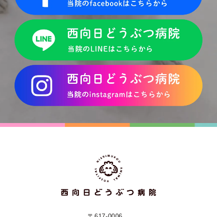
〒617-0006