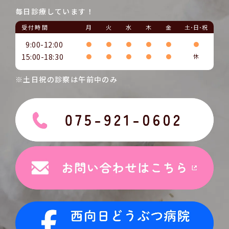
毎日診療しています！
受付時間
月
火
水
木
金
土･日･祝
9:00-12:00
●
●
●
●
●
●
15:00-18:30
●
●
●
●
●
休
※土日祝の診察は午前中のみ