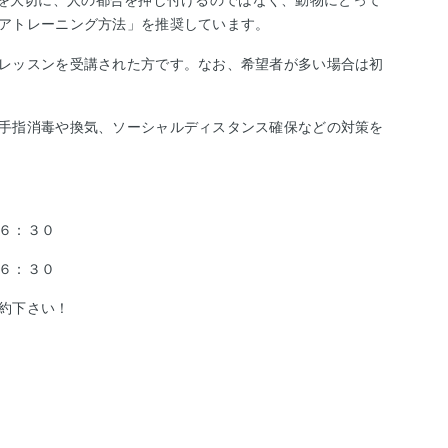
権利』を大切に、人の都合を押し付けるのではなく、動物にとって
アトレーニング方法」を推奨しています。
レッスンを受講された方です。
なお、希望者が多い場合は初
手指消毒や換気、ソーシャルディスタンス確保などの対策を
６：３０
６：３０
約下さい！