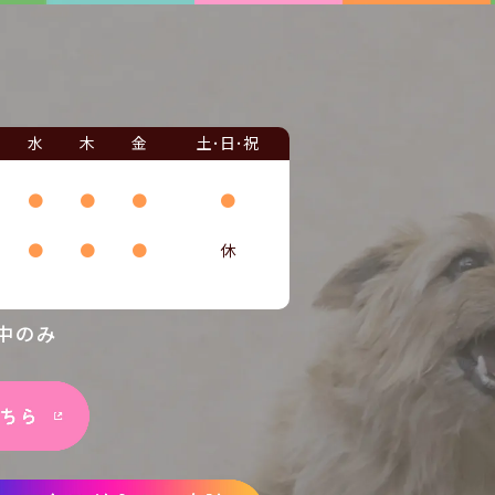
水
木
金
土･日･祝
●
●
●
●
●
●
●
休
中のみ