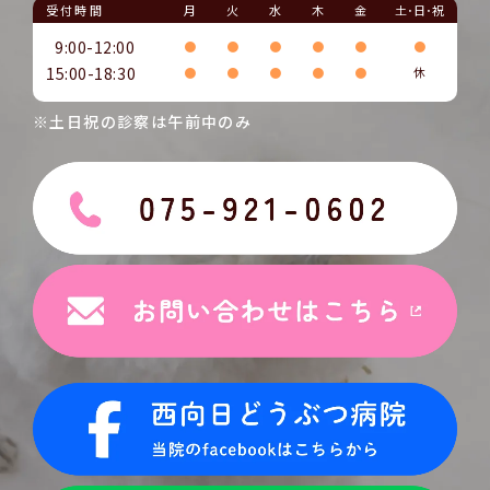
受付時間
月
火
水
木
金
土･日･祝
9:00-12:00
●
●
●
●
●
●
15:00-18:30
●
●
●
●
●
休
※土日祝の診察は午前中のみ