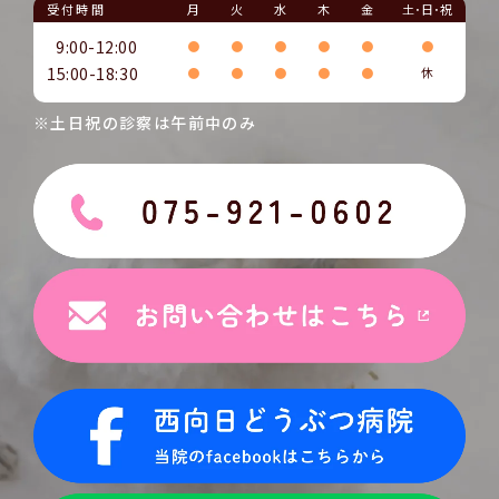
受付時間
月
火
水
木
金
土･日･祝
9:00-12:00
●
●
●
●
●
●
15:00-18:30
●
●
●
●
●
休
※土日祝の診察は午前中のみ