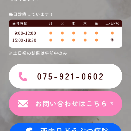
毎日診療しています！
受付時間
月
火
水
木
金
土･日･祝
9:00-12:00
●
●
●
●
●
●
15:00-18:30
●
●
●
●
●
休
※土日祝の診察は午前中のみ