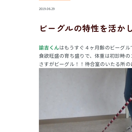
2019.06.29
ビーグルの特性を活か
諭吉くん
はもうすぐ４ヶ月齢のビーグル
食欲旺盛の育ち盛りで、体重は初診時の
さすがビーグル！！待合室のいたる所の