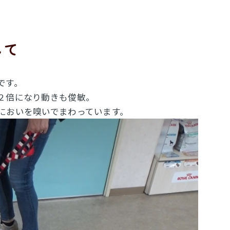
して
です。
２倍になり動きも俊敏。
においを嗅いでまわっています。