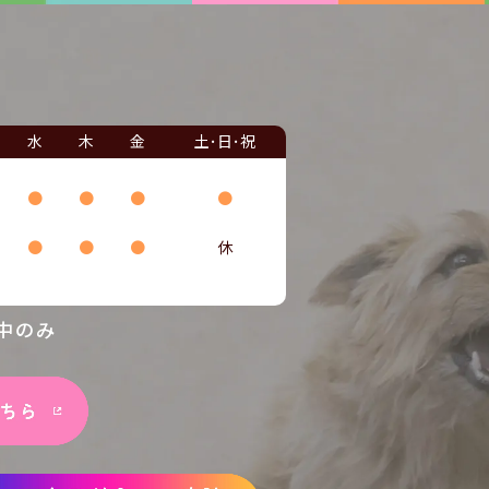
水
木
金
土･日･祝
●
●
●
●
●
●
●
休
中のみ