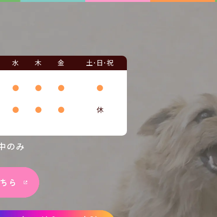
水
木
金
土･日･祝
●
●
●
●
●
●
●
休
中のみ