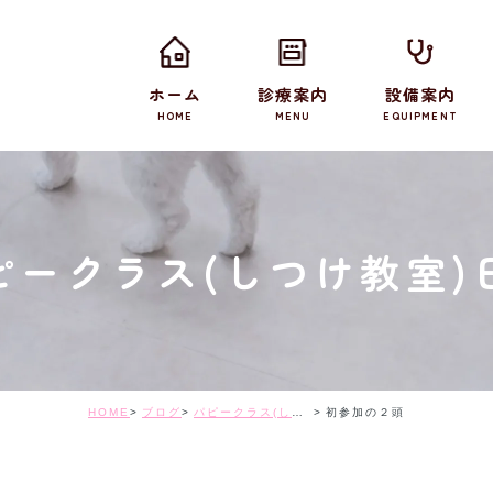
ホーム
診療案内
設備案内
HOME
MENU
EQUIPMENT
ピークラス(しつけ教室)
HOME
ブログ
パピークラス(しつけ教室)日記
初参加の２頭