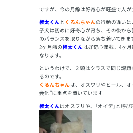
ですが、今の月齢は好奇心が旺盛で人が
権太くん
と
くるんちゃん
の行動の違いは
子犬は初めに好奇心が育ち、その後から
のバランスを取りながら落ち着いてきま
2ヶ月齢の
権太くん
は好奇心満載。4ヶ月
なります。
というわけで、２頭はクラスで同じ課題
るのです。
くるんちゃん
は、オスワリやヒール、オ
会化”に重点を置いています。
権太くん
はオスワリや、｢オイデ｣と呼