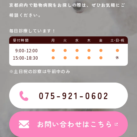
京都府内で動物病院をお探しの際は、ぜひお気軽にご
相談ください。
毎日診療しています！
受付時間
月
火
水
木
金
土･日･祝
9:00-12:00
●
●
●
●
●
●
15:00-18:30
●
●
●
●
●
休
※土日祝の診察は午前中のみ