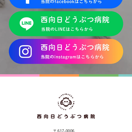
〒617-0006