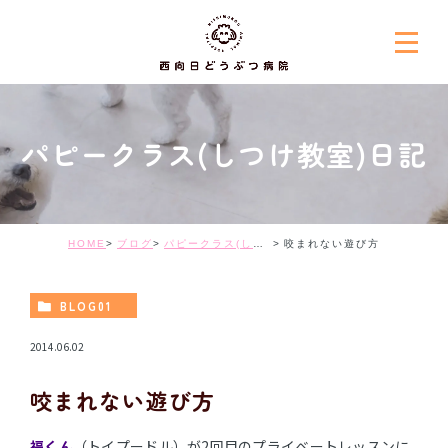
パピークラス(しつけ教室)日記
HOME
ブログ
パピークラス(しつけ教室)日記
咬まれない遊び方
BLOG01
2014.06.02
咬まれない遊び方
福くん
（トイプードル）が2回目のプライベートレッスンに