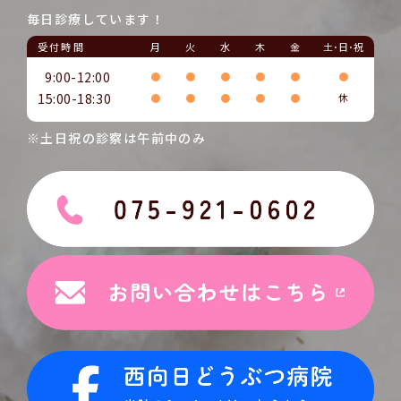
毎日診療しています！
受付時間
月
火
水
木
金
土･日･祝
9:00-12:00
●
●
●
●
●
●
15:00-18:30
●
●
●
●
●
休
※土日祝の診察は午前中のみ