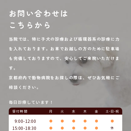
お問い合わせは
こちらから
当院では、特に子犬の診療および循環器系の診療に力
を入れております。お車でお越しの方のために駐車場
も完備しておりますので、安心してご来院いただけま
す。
京都府内で動物病院をお探しの際は、ぜひお気軽にご
相談ください。
毎日診療しています！
受付時間
月
火
水
木
金
土･日･祝
9:00-12:00
●
●
●
●
●
●
15:00-18:30
●
●
●
●
●
休