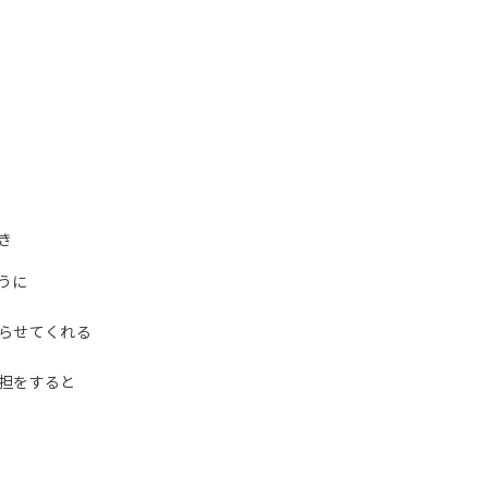
き
うに
らせてくれる
担をすると