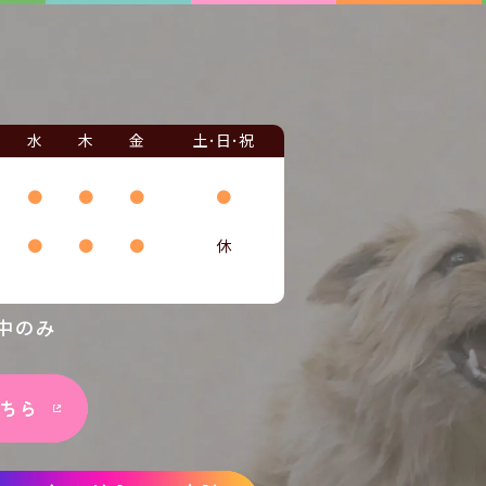
水
木
金
土･日･祝
●
●
●
●
●
●
●
休
中のみ