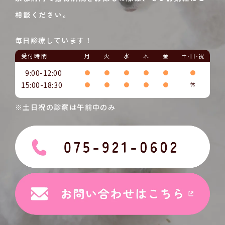
相談ください。
毎日診療しています！
受付時間
月
火
水
木
金
土･日･祝
9:00-12:00
●
●
●
●
●
●
15:00-18:30
●
●
●
●
●
休
※土日祝の診察は午前中のみ