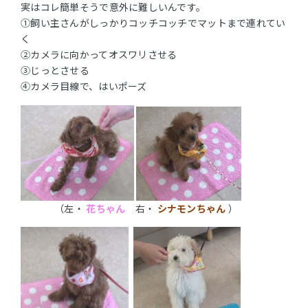
実はコレ簡単そうで意外に難しいんです。
①飼い主さんがしっかりコッチコッチでマットまで連れてい
く
②カメラに向かってオスワリさせる
③じっとさせる
④カメラ目線で、はいポーズ
（左・
花ちゃん
右・
シナモンちゃん
）