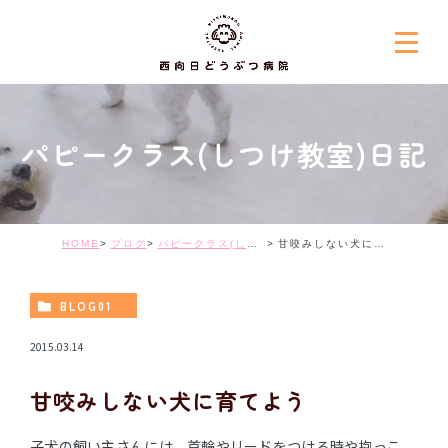
パピークラス(しつけ教室)日記
HOME
ブログ
パピークラス(しつけ教室)日記
甘咬みしない犬に育てよう
BLOG01
2015.03.14
甘咬みしない犬に育てよう
子犬の飼い主さんには、首輪やリードをつける時や抱っこ