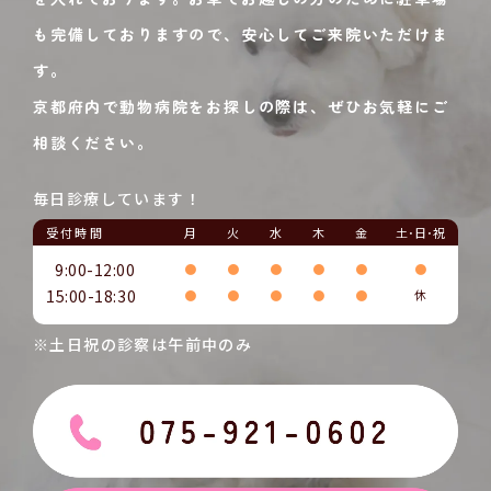
も完備しておりますので、安心してご来院いただけま
す。
京都府内で動物病院をお探しの際は、ぜひお気軽にご
相談ください。
毎日診療しています！
受付時間
月
火
水
木
金
土･日･祝
9:00-12:00
●
●
●
●
●
●
15:00-18:30
●
●
●
●
●
休
※土日祝の診察は午前中のみ