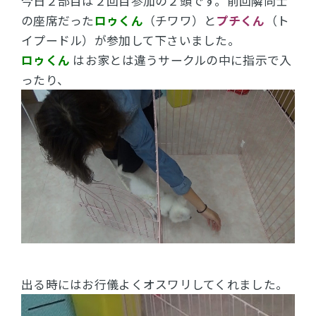
今日２部目は２回目参加の２頭です。前回隣同士
の座席だった
ロゥくん
（チワワ）と
プチくん
（ト
イプードル）が参加して下さいました。
ロゥくん
はお家とは違うサークルの中に指示で入
ったり、
出る時にはお行儀よくオスワリしてくれました。