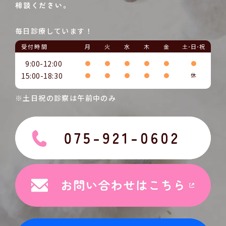
相談ください。
毎日診療しています！
受付時間
月
火
水
木
金
土･日･祝
9:00-12:00
●
●
●
●
●
●
15:00-18:30
●
●
●
●
●
休
※土日祝の診察は午前中のみ